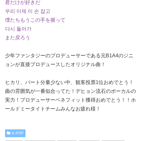
君だけが好きだ
우리 이제 이 손 잡고
僕たちもうこの手を握って
다시 돌아가
また戻ろう
少年ファンタジーのプロデューサーである元B1A4のジニ
ョンが直接プロデュースしたオリジナル曲！
ヒカリ、パート分量少ない中、観客投票1位おめでとう！
曲の雰囲気が一番似合ってた！デヒョン流石のボーカルの
実力！プロデューサーベネフィット獲得おめでとう！！ホ
ールドミータイトチームみんなお疲れ様！
K-POP