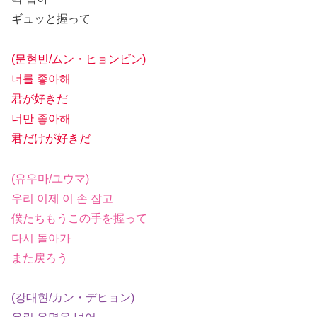
ギュッと握って
(문현빈/ムン・ヒョンビン)
너를 좋아해
君が好きだ
너만 좋아해
君だけが好きだ
(유우마/ユウマ)
우리 이제 이 손 잡고
僕たちもうこの手を握って
다시 돌아가
また戻ろう
(강대현/カン・デヒョン)