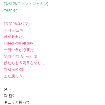
(황재민/ファン・ジェミン)
Yeah eh
(유우마/ユウマ)
네가 필요해
君が必要だ
I need you all day
一日中君が必要だ
우리 이제 두 눈 감고
僕たちもう両目を閉じて
다시 돌아가
また戻ろう
(All)
꽉 잡아
ギュッと握って