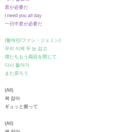
君が必要だ
I need you all day
一日中君が必要だ
(황재민/ファン・ジェミン)
우리 이제 두 눈 감고
僕たちもう両目を閉じて
다시 돌아가
また戻ろう
(All)
꽉 잡아
ギュッと握って
(All)
꽉 잡아