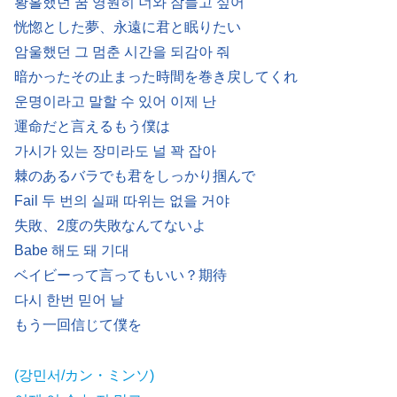
황홀했던 꿈 영원히 너와 잠들고 싶어
恍惚とした夢、永遠に君と眠りたい
암울했던 그 멈춘 시간을 되감아 줘
暗かったその止まった時間を巻き戻してくれ
운명이라고 말할 수 있어 이제 난
運命だと言えるもう僕は
가시가 있는 장미라도 널 꽉 잡아
棘のあるバラでも君をしっかり掴んで
Fail 두 번의 실패 따위는 없을 거야
失敗、2度の失敗なんてないよ
Babe 해도 돼 기대
ベイビーって言ってもいい？期待
다시 한번 믿어 날
もう一回信じて僕を
(강민서/カン・ミンソ)