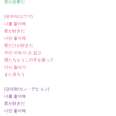
君が必要だ
(유우마/ユウマ)
너를 좋아해
君が好きだ
너만 좋아해
君だけが好きだ
우리 이제 이 손 잡고
僕たちもうこの手を握って
다시 돌아가
また戻ろう
(강대현/カン・デヒョン)
너를 좋아해
君が好きだ
너만 좋아해