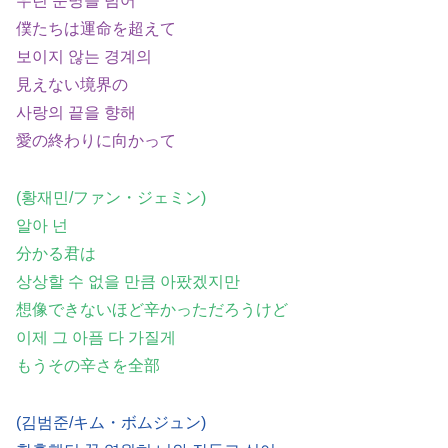
우린 운명을 넘어
僕たちは運命を超えて
보이지 않는 경계의
見えない境界の
사랑의 끝을 향해
愛の終わりに向かって
(황재민/ファン・ジェミン)
알아 넌
分かる君は
상상할 수 없을 만큼 아팠겠지만
想像できないほど辛かっただろうけど
이제 그 아픔 다 가질게
もうその辛さを全部
(김범준/キム・ボムジュン)