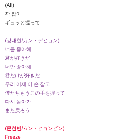
(All)
꽉 잡아
ギュッと握って
(강대현/カン・デヒョン)
너를 좋아해
君が好きだ
너만 좋아해
君だけが好きだ
우리 이제 이 손 잡고
僕たちもうこの手を握って
다시 돌아가
また戻ろう
(문현빈/ムン・ヒョンビン)
Freeze