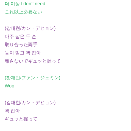
더 이상 I don’t need
これ以上必要ない
(강대현/カン・デヒョン)
마주 잡은 두 손
取り合った両手
놓지 말고 꽉 잡아
離さないでギュッと握って
(황재민/ファン・ジェミン)
Woo
(강대현/カン・デヒョン)
꽉 잡아
ギュッと握って