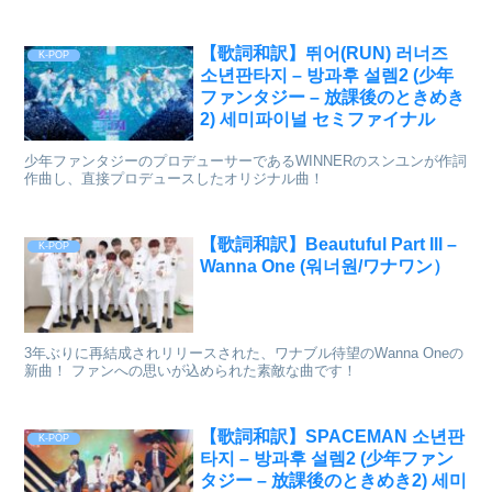
【歌詞和訳】뛰어(RUN) 러너즈
K-POP
소년판타지 – 방과후 설렘2 (少年
ファンタジー – 放課後のときめき
2) 세미파이널 セミファイナル
少年ファンタジーのプロデューサーであるWINNERのスンユンが作詞
作曲し、直接プロデュースしたオリジナル曲！
【歌詞和訳】Beautuful Part lll –
K-POP
Wanna One (워너원/ワナワン）
3年ぶりに再結成されリリースされた、ワナブル待望のWanna Oneの
新曲！ ファンへの思いが込められた素敵な曲です！
【歌詞和訳】SPACEMAN 소년판
K-POP
타지 – 방과후 설렘2 (少年ファン
タジー – 放課後のときめき2) 세미