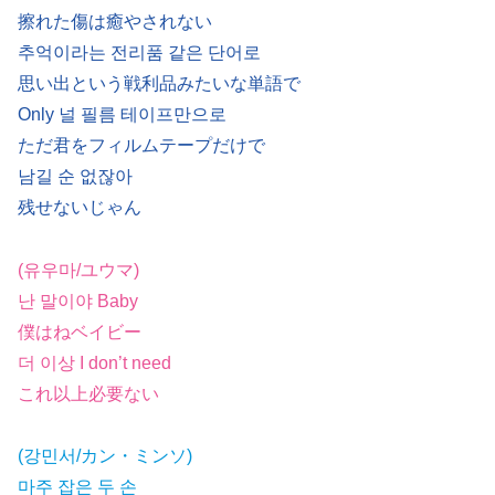
擦れた傷は癒やされない
추억이라는 전리품 같은 단어로
思い出という戦利品みたいな単語で
Only 널 필름 테이프만으로
ただ君をフィルムテープだけで
남길 순 없잖아
残せないじゃん
(유우마/ユウマ)
난 말이야 Baby
僕はねベイビー
더 이상 I don’t need
これ以上必要ない
(강민서/カン・ミンソ)
마주 잡은 두 손