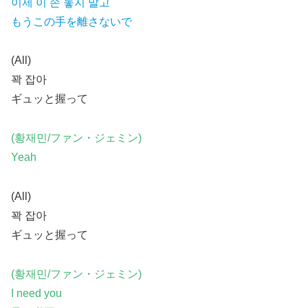
이제 이 손 놓지 말고
もうこの手を離さないで
(All)
꽉 잡아
ギュッと握って
(황재민/ファン・ジェミン)
Yeah
(All)
꽉 잡아
ギュッと握って
(황재민/ファン・ジェミン)
I need you