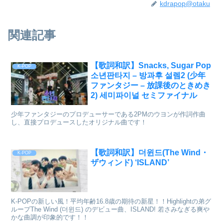
kdrapop@otaku
関連記事
【歌詞和訳】Snacks, Sugar Pop
K-POP
소년판타지 – 방과후 설렘2 (少年
ファンタジー – 放課後のときめき
2) 세미파이널 セミファイナル
少年ファンタジーのプロデューサーである2PMのウヨンが作詞作曲
し、直接プロデュースしたオリジナル曲です！
【歌詞和訳】더윈드(The Wind・
K-POP
ザウィンド) ‘ISLAND’
K-POPの新しい風！平均年齢16.8歳の期待の新星！！Highlightの弟グ
ループThe Wind (더윈드) のデビュー曲、ISLAND! 若さみなぎる爽や
かな曲調が印象的です！！