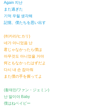
Again 지난
また過ぎた
기억 우릴 생각해
記憶、僕たちを思い出す
(히카리/ヒカリ)
네가 아니었음 난
君じゃなかったら僕は
아무것도 아니었을 거야
何ともなかったはずだよ
다시 내 손 잡아줘
また僕の手を握ってよ
(황재민/ファン・ジェミン)
난 말이야 Baby
僕はねベイビー