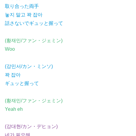
取り合った両手
놓지 말고 꽉 잡아
話さないでギュッと握って
(황재민/ファン・ジェミン)
Woo
(강민서/カン・ミンソ)
꽉 잡아
ギュッと握って
(황재민/ファン・ジェミン)
Yeah eh
(강대현/カン・デヒョン)
네가 필요해