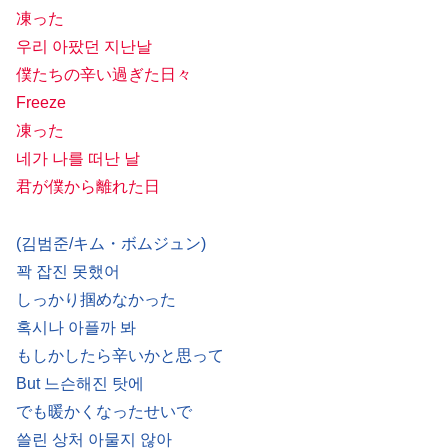
凍った
우리 아팠던 지난날
僕たちの辛い過ぎた日々
Freeze
凍った
네가 나를 떠난 날
君が僕から離れた日
(김범준/キム・ボムジュン)
꽉 잡진 못했어
しっかり掴めなかった
혹시나 아플까 봐
もしかしたら辛いかと思って
But 느슨해진 탓에
でも暖かくなったせいで
쓸린 상처 아물지 않아