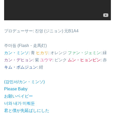
プロデューサー: 진영 (ジニョン) 元B1A4
주마등 (Flash・走馬灯)
カン・ミンソ
: 青
ヒカリ
: オレンジ
ファン・ジェミン
: 緑
カン・デヒョン
: 紫
ユウマ
: ピンク
ムン・ヒョンビン
: 赤
キム・ボムジュン
: 紺
(강민서/カン・ミンソ)
Please Baby
お願いベイビー
너와 내가 미뤄둔
君と僕が先延ばしにした