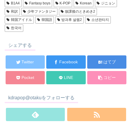
B1A4
Fantasy boys
K-POP
Korean
ジニョン
和訳
少年ファンタジー
放課後のときめき2
韓国アイドル
韓国語
방과후 설렘2
소년판타지
한국어
シェアする
Twitter
Facebook
はてブ
Pocket
LINE
コピー
kdrapop@otakuをフォローする