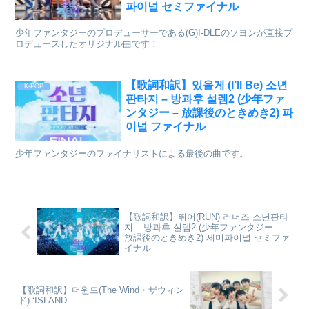
파이널 セミファイナル
少年ファンタジーのプロデューサーである(G)I-DLEのソヨンが直接プ
ロデュースしたオリジナル曲です！
【歌詞和訳】있을게 (I’ll Be) 소년
K-POP
판타지 – 방과후 설렘2 (少年ファ
ンタジー – 放課後のときめき2) 파
이널 ファイナル
少年ファンタジーのファイナリストによる最後の曲です。
【歌詞和訳】뛰어(RUN) 러너즈 소년판타
지 – 방과후 설렘2 (少年ファンタジー –
放課後のときめき2) 세미파이널 セミファ
イナル
【歌詞和訳】더윈드(The Wind・ザウィン
ド) ‘ISLAND’