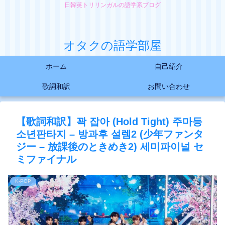
日韓英トリリンガルの語学系ブログ
オタクの語学部屋
ホーム
自己紹介
歌詞和訳
お問い合わせ
【歌詞和訳】꽉 잡아 (Hold Tight) 주마등
소년판타지 – 방과후 설렘2 (少年ファンタ
ジー – 放課後のときめき2) 세미파이널 セ
ミファイナル
K-POP