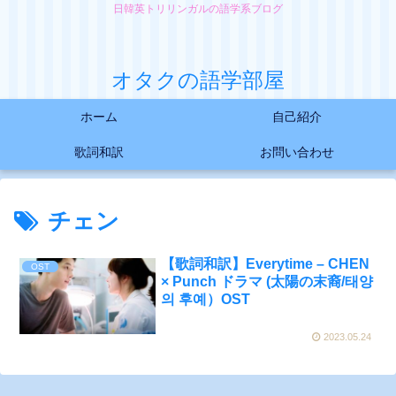
日韓英トリリンガルの語学系ブログ
オタクの語学部屋
ホーム
自己紹介
歌詞和訳
お問い合わせ
チェン
【歌詞和訳】Everytime – CHEN
OST
× Punch ドラマ (太陽の末裔/태양
의 후예）OST
2023.05.24