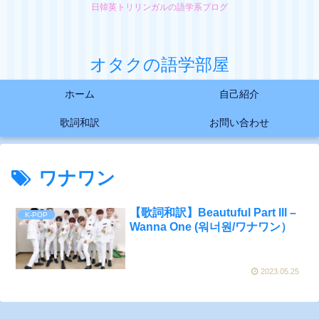
日韓英トリリンガルの語学系ブログ
オタクの語学部屋
ホーム
自己紹介
歌詞和訳
お問い合わせ
ワナワン
【歌詞和訳】Beautuful Part lll –
K-POP
Wanna One (워너원/ワナワン）
2023.05.25