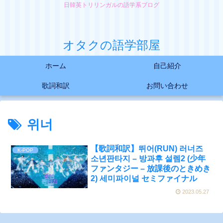
日韓英トリリンガルの語学系ブログ
オタクの語学部屋
ホーム
自己紹介
歌詞和訳
お問い合わせ
위너
【歌詞和訳】뛰어(RUN) 러너즈
K-POP
소년판타지 – 방과후 설렘2 (少年
ファンタジー – 放課後のときめき
2) 세미파이널 セミファイナル
2023.05.27